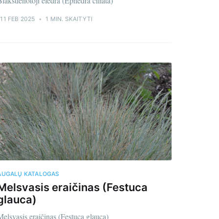
Blakstienotoji efedra (Ephedra ciliata)
11 FEB 2025
•
1 MIN. SKAITYTI
AUGALŲ KATALOGAS
Melsvasis eraičinas (Festuca
glauca)
Melsvasis eraičinas (Festuca glauca)