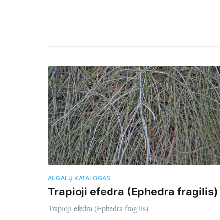
Gau
El.
Pašta
AUGALŲ KATALOGAS
Trapioji efedra (Ephedra fragilis)
Trapioji efedra (Ephedra fragilis)