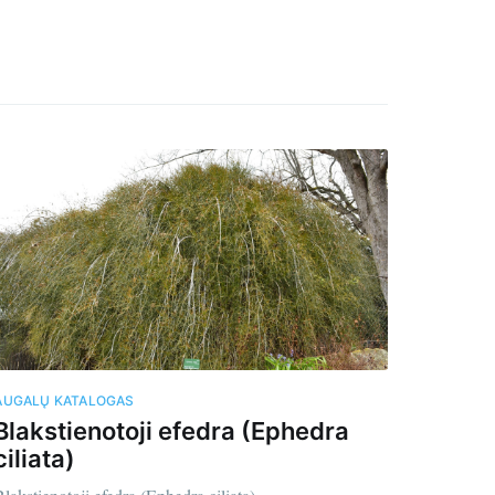
aštą
tis
AUGALŲ KATALOGAS
Blakstienotoji efedra (Ephedra
ciliata)