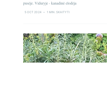
pusėje. Viduryje - kanadinė elodėja
5 OCT 2024
•
1 MIN. SKAITYTI
AUGALŲ KATALOGAS
Madeirinis ežeinis (Echium
candicans)