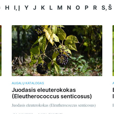
G
H
I, Į
Y
J
K
L
M
N
O
P
R
S, Š
AUGALŲ KATALOGAS
Juodasis eleuterokokas
(Eleutherococcus senticosus)
Juodasis eleuterokokas (Eleutherococcus senticosus)