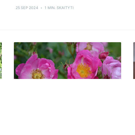
25 SEP 2024
•
1 MIN. SKAITYTI
AUGALŲ KATALOGAS
Baltažiedis erškėtis 'Magnifica'
(Rosa x alba)