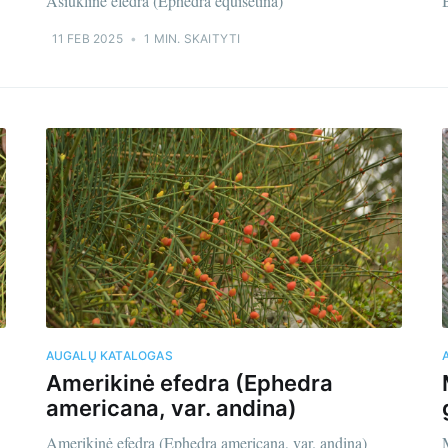
Asiūklinė efedra (Ephedra equisetina)
11 FEB 2025
•
1 MIN. SKAITYTI
AUGALŲ KATALOGAS
Amerikinė efedra (Ephedra
americana, var. andina)
Amerikinė efedra (Ephedra americana, var. andina)