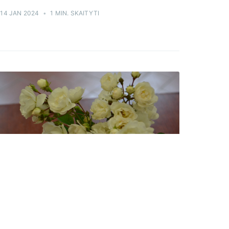
14 JAN 2024
•
1 MIN. SKAITYTI
AUGALŲ KATALOGAS
Kvapusis erškėtis 'Ernst Dechant'
(Rosa wichuraiana)