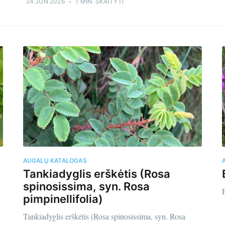
24 JUN 2026
•
1 MIN. SKAITYTI
AUGALŲ KATALOGAS
Tankiadyglis erškėtis (Rosa
spinosissima, syn. Rosa
pimpinellifolia)
os jūsų pašte -
M
Tankiadyglis erškėtis (Rosa spinosissima, syn. Rosa