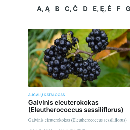
A, Ą
B
C, Č
D
E, Ę, Ė
F
AUGALŲ KATALOGAS
Galvinis eleuterokokas
(Eleutherococcus sessiliflorus)
Galvinis eleuterokokas (Eleutherococcus sessiliflorus)