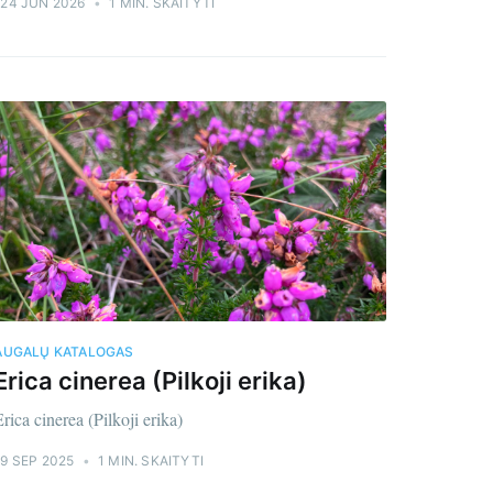
24 JUN 2026
•
1 MIN. SKAITYTI
AUGALŲ KATALOGAS
Erica cinerea (Pilkoji erika)
Erica cinerea (Pilkoji erika)
edeinos
9 SEP 2025
•
1 MIN. SKAITYTI