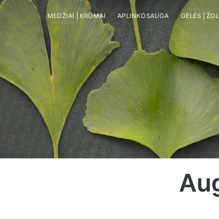
MEDŽIAI | KRŪMAI
MEDŽIAI | KRŪMAI
APLINKOSAUGA
APLINKOSAUG
GĖLĖS | ŽO
Aug