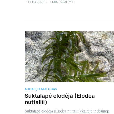
11 FEB 2025
•
1 MIN. SKAITYTI
AUGALŲ KATALOGAS
Suktalapė elodėja (Elodea
nuttallii)
Suktalapė elodėja (Elodea nuttallii) kairėje ir dešinėje