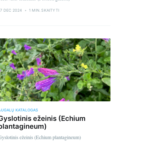
7 DEC 2024
•
1 MIN. SKAITYTI
AUGALŲ KATALOGAS
Gyslotinis ežeinis (Echium
plantagineum)
Gyslotinis ežeinis (Echium plantagineum)