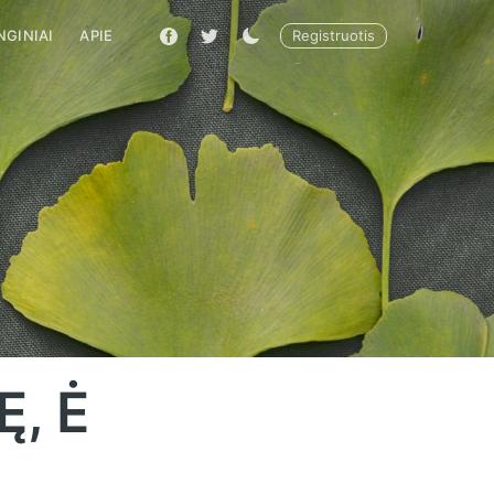
Registruotis
| VAISTAS
NGINIAI
APIE
RENGINIAI
APIE
Ę, Ė