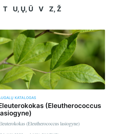
T
U, Ų, Ū
V
Z, Ž
AUGALŲ KATALOGAS
Eleuterokokas (Eleutherococcus
lasiogyne)
Eleuterokokas (Eleutherococcus lasiogyne)