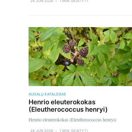
24 JUN 2026
•
1 MIN. SKAITYTI
AUGALŲ KATALOGAS
Henrio eleuterokokas
(Eleutherococcus henryi)
Henrio eleuterokokas (Eleutherococcus henryi)
Naujien
24 JUN 2026
•
1 MIN. SKAITYTI