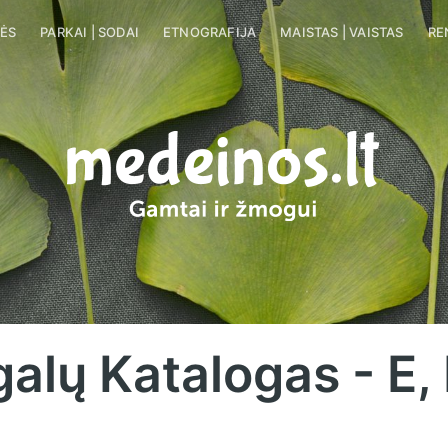
A
LĖS
GĖLĖS | ŽOLĖS
PARKAI | SODAI
PARKAI | SODAI
ETNOGRAFIJA
ETNOGRAFIJA
MAISTAS | VAISTAS
MAISTAS 
RE
alų Katalogas - E, 