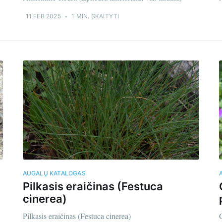
11 FEB 2025
•
1 MIN. SKAITYTI
AUGALŲ KATALOGAS
Pilkasis eraičinas (Festuca
cinerea)
Pilkasis eraičinas (Festuca cinerea)