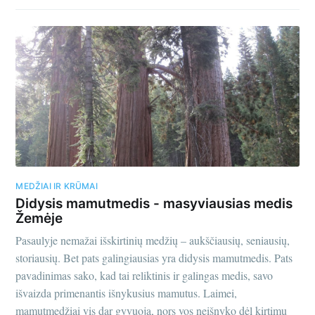
MEDŽIAI IR KRŪMAI
Didysis mamutmedis - masyviausias medis
Žemėje
Pasaulyje nemažai išskirtinių medžių – aukščiausių, seniausių,
storiausių. Bet pats galingiausias yra didysis mamutmedis. Pats
pavadinimas sako, kad tai reliktinis ir galingas medis, savo
išvaizda primenantis išnykusius mamutus. Laimei,
mamutmedžiai vis dar gyvuoja, nors vos neišnyko dėl kirtimų