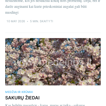
nesužinome, kol jos nesukelia kokių nors problemų. Deja, bet ir
darže auginami kai kurie prieskoniniai augalai gali būti
nuodingi
10 MAY 2026
•
5 MIN. SKAITYTI
MEDŽIAI IR KRŪMAI
SAKURŲ ŽIEDAI
Kas bebūtų pasaulyje - karas, maras ar taika - sakuros