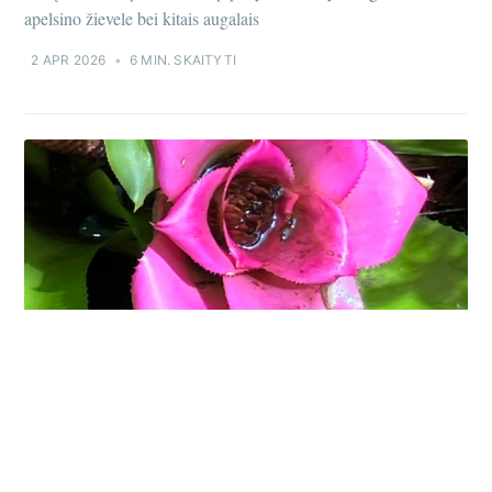
apelsino žievele bei kitais augalais
2 APR 2026
•
6 MIN. SKAITYTI
PARKAI IR SODAI
Tenerifės botanikos sodas
Kol Lietuvoje sniegas ir žiema, didžiausias malonumas lankytis
soduose, kur visus metus būna vasara, o lauko augalai ten - tai