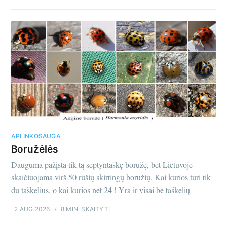
APLINKOSAUGA
Boružėlės
Dauguma pažįsta tik tą septyntaškę boružę, bet Lietuvoje
skaičiuojama virš 50 rūšių skirtingų boružių. Kai kurios turi tik
du taškelius, o kai kurios net 24 ! Yra ir visai be taškelių
2 AUG 2026
•
8 MIN. SKAITYTI