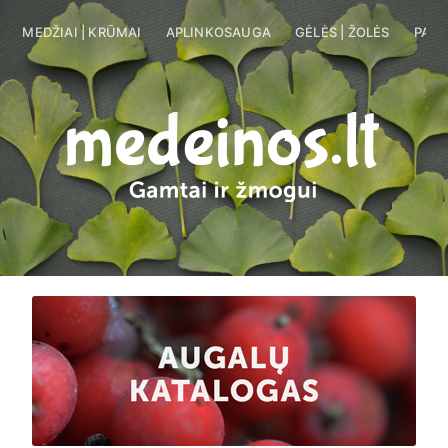
MEDŽIAI | KRŪMAI
MEDŽIAI | KRŪMAI
APLINKOSAUGA
APLINKOSAUGA
GĖLĖS | ŽOLĖS
GĖLĖS 
PARK