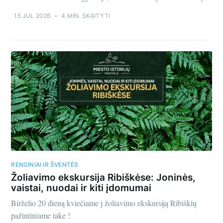
15 JUL 2026
•
4 MIN. SKAITYTI
Naujienos
jūsų pašte -
Medeinos
tinklaraštis
RENGINIAI IR ŠVENTĖS
Žoliavimo ekskursija Ribiškėse: Joninės,
Gaukite naujausius straipsnius
vaistai, nuodai ir kiti įdomumai
tiesiai į savo el. paštą
Birželio 20 dieną kviečiame į žoliavimo ekskursiją Ribiškių
pažintiniame take !