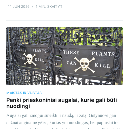
11 JUN 2026
•
1 MIN. SKAITYTI
El.
Paštas
Registruotis
MAISTAS IR VAISTAS
Penki prieskoniniai augalai, kurie gali būti
nuodingi
Augalai gali žmogui suteikti ir naudą, ir žalą. Gėlynuose gan
dažnai auginame gėles, kurios yra nuodingos, bet paprastai to