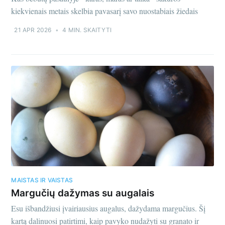
kiekvienais metais skelbia pavasarį savo nuostabiais žiedais
21 APR 2026
•
4 MIN. SKAITYTI
MAISTAS IR VAISTAS
Margučių dažymas su augalais
Esu išbandžiusi įvairiausius augalus, dažydama margučius. Šį
kartą dalinuosi patirtimi, kaip pavyko nudažyti su granato ir